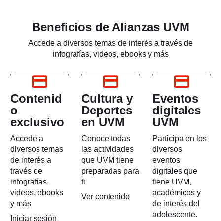
Beneficios de Alianzas UVM
Accede a diversos temas de interés a través de
infografías, videos, ebooks y más
Contenid
Cultura y
Eventos
o
Deportes
digitales
exclusivo
en UVM
UVM
Accede a
Conoce todas
Participa en los
diversos temas
las actividades
diversos
de interés a
que UVM tiene
eventos
través de
preparadas para
digitales que
infografías,
ti
tiene UVM,
videos, ebooks
académicos y
Ver contenido
y más
de interés del
adolescente.
Iniciar sesión